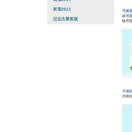
奖项2013
气候
映湾荟
过去主要奖项
映湾荟
干净
宇晴轩