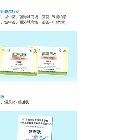
变化香港行动
、城中荟、丽港城商场、荃荟- 节能约章
、城中荟、丽港城商场、荃荟- 4Ts约章
回收
、灏景湾- 感谢状