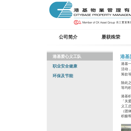
公司简介
屡获殊荣
港基爱心义工队
港基
港基
职业安全健康
活动
筹款
环保及节能
除此
等均
港基
「关
义工
（团体
积极