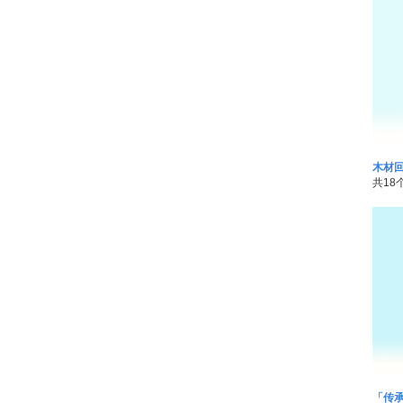
木材回
共18
「传