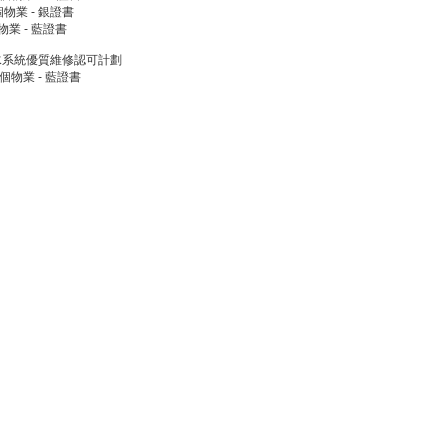
個物業 - 銀證書
物業 - 藍證書
水系統優質維修認可計劃
1個物業 - 藍證書