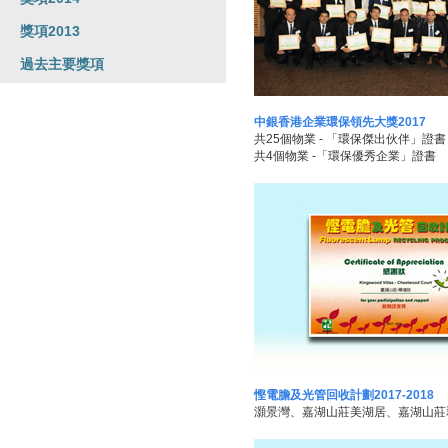
獎項2013
過去主要獎項
中銀香港企業環保領先大獎2017
共25個物業 - 「環保傑出伙伴」證書
共4個物業 -「環保優秀企業」證書
慳電膽及光管回收計劃2017-2018
灝景灣、嘉湖山莊美湖居、嘉湖山莊翠