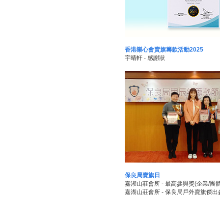
香港樂心會賣旗籌款活動2025
宇晴軒 - 感謝狀
保良局賣旗日
嘉湖山莊會所 - 最高參與獎(企業/團體
嘉湖山莊會所 - 保良局戶外賣旗傑出